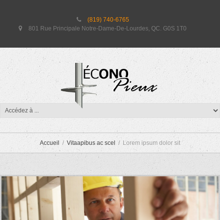
(819) 740-6765
801 Rue Principale Notre-Dame-De-Lourdes, QC. G0S 1T0
LOREM IPSUM DOLOR SIT
Accueil
Vitaapibus ac scel
Lorem ipsum dolor sit