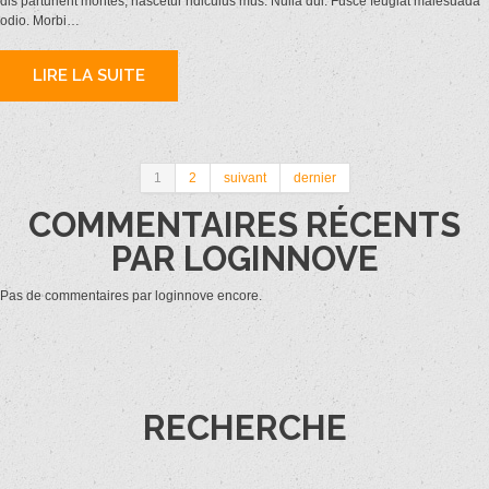
dis parturient montes, nascetur ridiculus mus. Nulla dui. Fusce feugiat malesuada
odio. Morbi…
LIRE LA SUITE
1
2
suivant
dernier
COMMENTAIRES RÉCENTS
PAR LOGINNOVE
Pas de commentaires par loginnove encore.
RECHERCHE