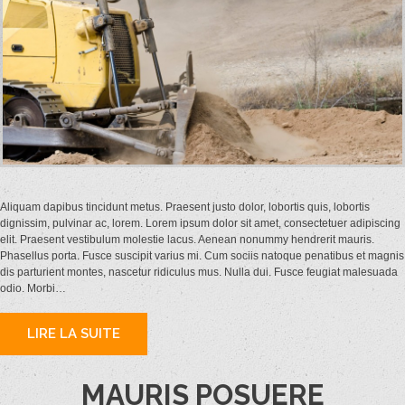
Aliquam dapibus tincidunt metus. Praesent justo dolor, lobortis quis, lobortis
dignissim, pulvinar ac, lorem. Lorem ipsum dolor sit amet, consectetuer adipiscing
elit. Praesent vestibulum molestie lacus. Aenean nonummy hendrerit mauris.
Phasellus porta. Fusce suscipit varius mi. Cum sociis natoque penatibus et magnis
dis parturient montes, nascetur ridiculus mus. Nulla dui. Fusce feugiat malesuada
odio. Morbi…
LIRE LA SUITE
MAURIS POSUERE