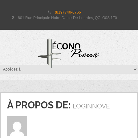
(819) 740-6765
801 Rue Principale Notre-Dame-De-Lourdes, QC. G0S 1T0
À PROPOS DE:
LOGINNOVE