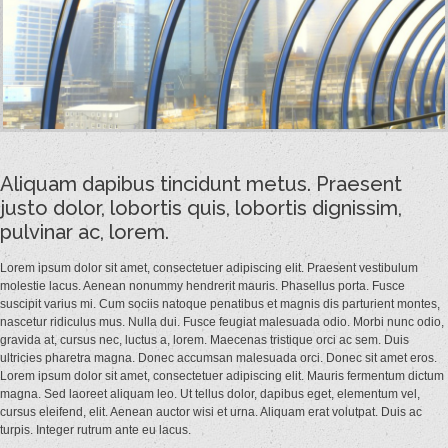
Aliquam dapibus tincidunt metus. Praesent
justo dolor, lobortis quis, lobortis dignissim,
Esque
Diam
pulvinar ac, lorem.
Lorem
Interdum
Lorem ipsum dolor sit amet, consectetuer adipiscing elit. Praesent vestibulum
molestie lacus. Aenean nonummy hendrerit mauris. Phasellus porta. Fusce
suscipit varius mi. Cum sociis natoque penatibus et magnis dis parturient montes,
15
nascetur ridiculus mus. Nulla dui. Fusce feugiat malesuada odio. Morbi nunc odio,
janvier
gravida at, cursus nec, luctus a, lorem. Maecenas tristique orci ac sem. Duis
2013
ultricies pharetra magna. Donec accumsan malesuada orci. Donec sit amet eros.
Lorem ipsum dolor sit amet, consectetuer adipiscing elit. Mauris fermentum dictum
magna. Sed laoreet aliquam leo. Ut tellus dolor, dapibus eget, elementum vel,
Loginnove
cursus eleifend, elit. Aenean auctor wisi et urna. Aliquam erat volutpat. Duis ac
turpis. Integer rutrum ante eu lacus.
Pas