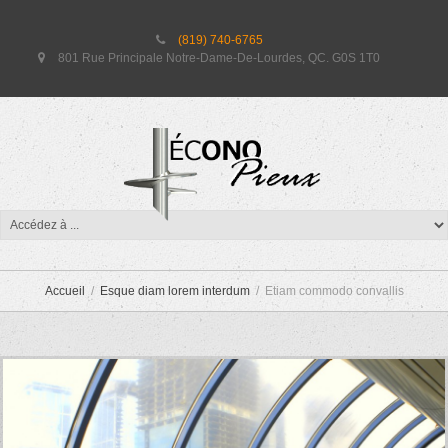
(819) 740-6765
801 Rue Principale Notre-Dame-De-Lourdes, QC. G0S 1T0
ETIAM COMMODO CONVALLIS
Accueil
Esque diam lorem interdum
Etiam commodo convallis