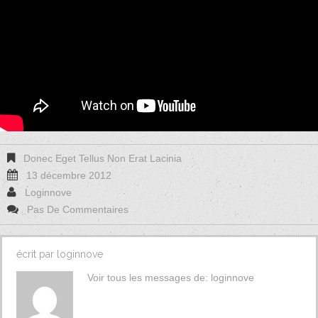
Donec Eget Tellus Non Erat Lacinia
13 décembre 2012
Loginnove
Pas De Commentaires
écrit par
loginnove
Voir tous les messages de:
loginnove