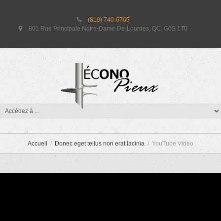
(819) 740-6765
801 Rue Principale Notre-Dame-De-Lourdes, QC. G0S 1T0
YOUTUBE VIDEO
Accueil
Donec eget tellus non erat lacinia
YouTube Video