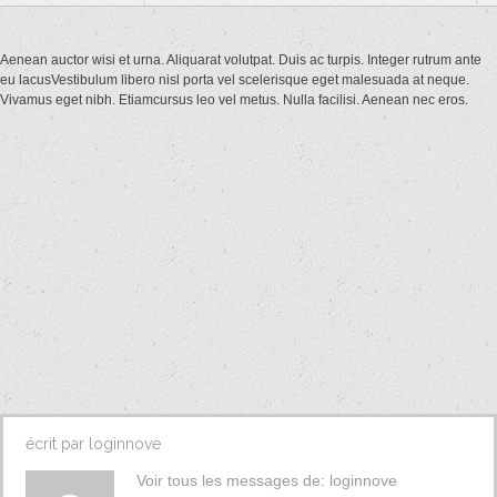
Aenean auctor wisi et urna. Aliquarat volutpat. Duis ac turpis. Integer rutrum ante
eu lacusVestibulum libero nisl porta vel scelerisque eget malesuada at neque.
Sans
Vivamus eget nibh. Etiamcursus leo vel metus. Nulla facilisi. Aenean nec eros.
catégorie
14
juillet
2011
Loginnove
Les
commentaires
sont
fermés
écrit par
loginnove
Voir tous les messages de:
loginnove