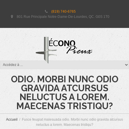
(819) 740-6765
801 Rue Principale Notre-Dame-De-Lourdes, QC. G0S 1T0
FUSCE FEUGIAT MALESUADA
ODIO. MORBI NUNC ODIO
GRAVIDA ATCURSUS
NELUCTUS A LOREM.
MAECENAS TRISTIQU?
Accueil
Fusce feugiat malesuada odio. Morbi nunc odio gravida atcursus
neluctus a lorem. Maecenas tristiqu?